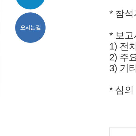
* 참석
오시는길
* 보
1) 
2) 
3)
기
* 심의