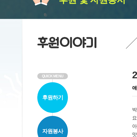
QUICK MENU
애
후원하기
박
요
아
자원봉사
맛