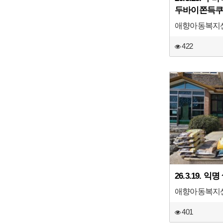
두바이쫀득쿠
애향아동복지
422
26.3.19. 
애향아동복지
401