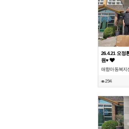
26.4.21 
원♥
애향아동복지
294