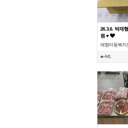
26.3.6. 박
원 ♥
애향아동복지
441