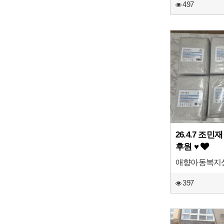
497
26.4.7 조
후원 ♥
애향아동복지
397