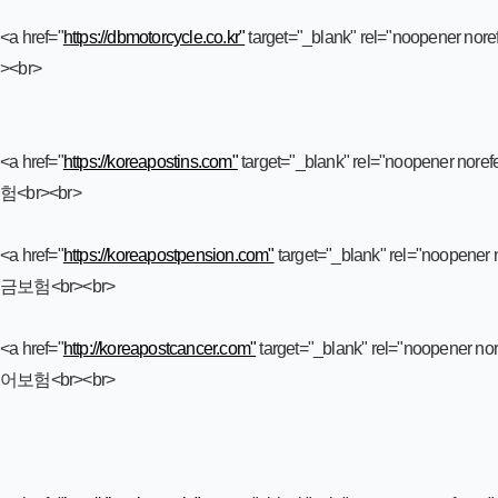
<a href="
https://dbmotorcycle.co.kr"
target="_blank" rel="noopener
><br>
<a href="
https://koreapostins.com"
target="_blank" rel="noopener
험<br><br>
<a href="
https://koreapostpension.com"
target="_blank" rel="noop
금보험<br><br>
<a href="
http://koreapostcancer.com"
target="_blank" rel="noope
어보험<br><br>