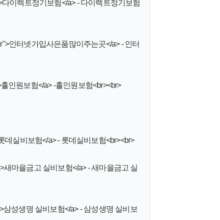
oreferrer">다이렉트정기보험</a> - 다이렉트정기보험
noreferrer">인터넷가입사은품많이주는곳</a> - 인터
ferrer">홀인원보험</a> -홀인원보험<br><br>
ferrer">롯데실비보험</a> - 롯데실비보험<br><br>
oreferrer">새마을금고 실비보험</a> - 새마을금고 실
referrer">삼성생명 실비보험</a> - 삼성생명 실비보