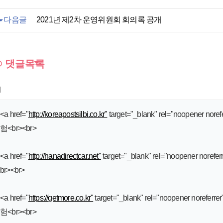
다음글
2021년 제2차 운영위원회 회의록 공개
댓글목록
d
<a href="
http://koreapostsilbi.co.kr"
target="_blank" rel="noopene
험<br><br>
<a href="
http://hanadirectcar.net"
target="_blank" rel="noopener
br><br>
<a href="
https://getmore.co.kr"
target="_blank" rel="noopener n
험<br><br>