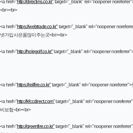
<a href="
http://directins.co.kr"
target="_blank" rel="noopener n
<br><br>
<a href="
https://webtrade.co.kr"
target="_blank" rel="noopener 
넷가입사은품많이주는곳<br><br>
<a href="
http://holegolf.co.kr"
target="_blank" rel="noopener nore
<a href="
https://jeilfire.co.kr"
target="_blank" rel="noopener nore
<a href="
http://kfccdirect.com"
target="_blank" rel="noopener n
비보험<br><br>
<a href="
http://greenfire.co.kr"
target="_blank" rel="noopener no